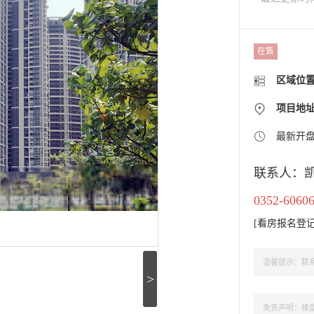
在售
区域位
项目地
最新开
联系人：
0352-6060
[
看房报名登
温馨提示：联系
>
免责声明：楼