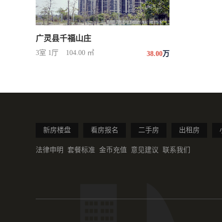
广灵县千福山庄
3室 1厅
104.00 ㎡
38.00
万
新房楼盘
看房报名
二手房
出租房
法律申明
套餐标准
金币充值
意见建议
联系我们