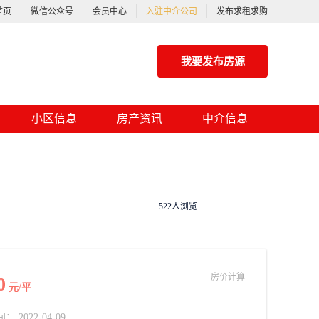
首页
微信公众号
会员中心
入驻中介公司
发布求租求购
我要发布房源
小区信息
房产资讯
中介信息
522人浏览
房价计算
0
元/平
2022-04-09