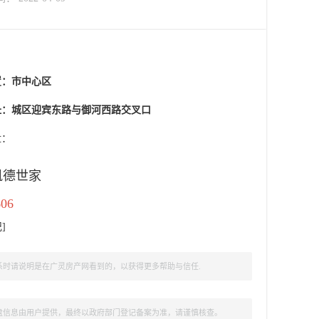
置：
市中心区
址：城区迎宾东路与御河西路交叉口
盘：
凯德世家
606
记
]
时请说明是在广灵房产网看到的，以获得更多帮助与信任.
盘信息由用户提供，最终以政府部门登记备案为准，请谨慎核查。