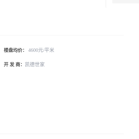
4600元/平米
楼盘均价：
凯德世家
开 发 商：